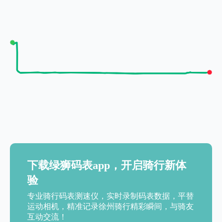
下载绿狮码表app，开启骑行新体
验
专业骑行码表测速仪，实时录制码表数据，平替
运动相机，精准记录徐州骑行精彩瞬间，与骑友
互动交流！