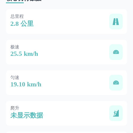
总里程
2.8 公里
极速
25.5 km/h
匀速
19.10 km/h
爬升
未显示数据