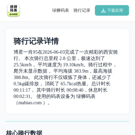
绿狮码表
骑行记录
下载应用
骑行记录详情
博君一肖95在2026-06-03完成了一次精彩的西安骑
行。 本次骑行总里程 2.8 公里，极速达到了
25.5km/h， 平均速度为 19.10km/h。骑行过程中，
爬升未显示数据， 平均海拔 383.9m，最高海拔
388.8m。 此次骑行不仅锻炼了身体，还减少了
0.5kg碳排放， 消耗了 65.7kcal热量。总计时长
00:11:17， 其中骑行时长 00:08:46，休息时长
00:02:31。 使用的码表设备为 绿狮码表
（mabiao.com ）。
核心骑行数据