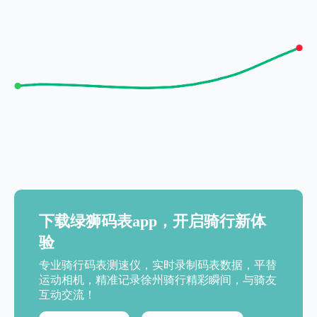
下载绿狮码表app，开启骑行新体
验
专业骑行码表测速仪，实时录制码表数据，平替
运动相机，精准记录徐州骑行精彩瞬间，与骑友
互动交流！