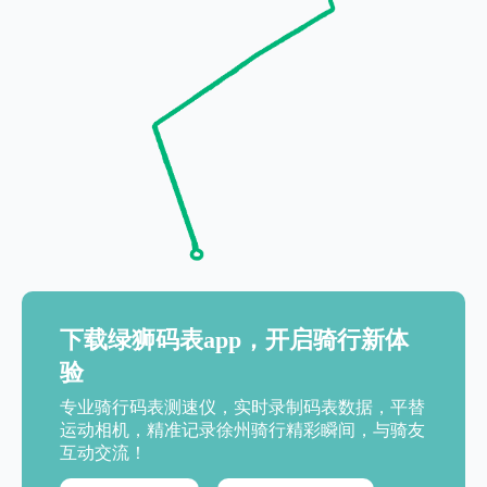
下载绿狮码表app，开启骑行新体
验
专业骑行码表测速仪，实时录制码表数据，平替
运动相机，精准记录徐州骑行精彩瞬间，与骑友
互动交流！