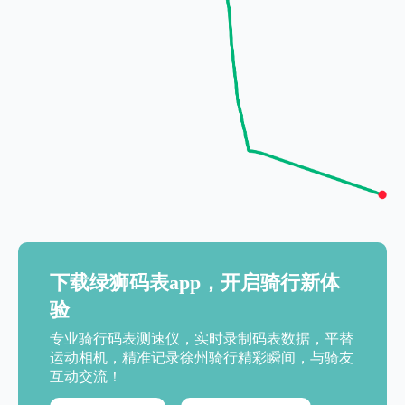
下载绿狮码表app，开启骑行新体
验
专业骑行码表测速仪，实时录制码表数据，平替
运动相机，精准记录徐州骑行精彩瞬间，与骑友
互动交流！