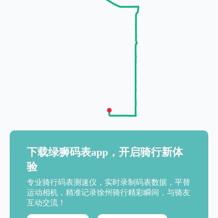
下载绿狮码表app，开启骑行新体
验
专业骑行码表测速仪，实时录制码表数据，平替
运动相机，精准记录徐州骑行精彩瞬间，与骑友
互动交流！