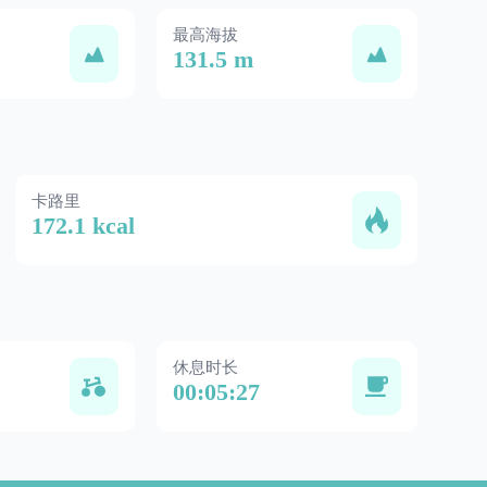
最高海拔
131.5 m
卡路里
172.1 kcal
休息时长
00:05:27