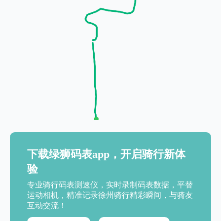
下载绿狮码表app，开启骑行新体
验
专业骑行码表测速仪，实时录制码表数据，平替
运动相机，精准记录徐州骑行精彩瞬间，与骑友
互动交流！