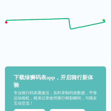
下载绿狮码表app，开启骑行新体
验
专业骑行码表测速仪，实时录制码表数据，平替
运动相机，精准记录徐州骑行精彩瞬间，与骑友
互动交流！