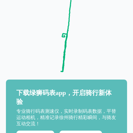
下载绿狮码表app，开启骑行新体
验
专业骑行码表测速仪，实时录制码表数据，平替
运动相机，精准记录徐州骑行精彩瞬间，与骑友
互动交流！